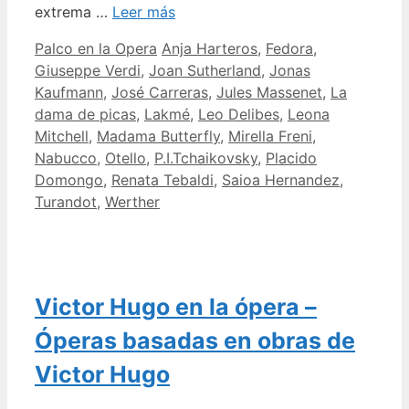
extrema …
Leer más
Categorías
Etiquetas
Palco en la Opera
Anja Harteros
,
Fedora
,
Giuseppe Verdi
,
Joan Sutherland
,
Jonas
Kaufmann
,
José Carreras
,
Jules Massenet
,
La
dama de picas
,
Lakmé
,
Leo Delibes
,
Leona
Mitchell
,
Madama Butterfly
,
Mirella Freni
,
Nabucco
,
Otello
,
P.I.Tchaikovsky
,
Placido
Domongo
,
Renata Tebaldi
,
Saioa Hernandez
,
Turandot
,
Werther
Victor Hugo en la ópera –
Óperas basadas en obras de
Victor Hugo