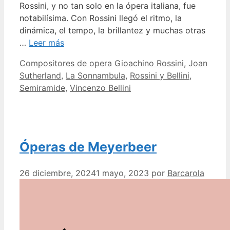
Rossini, y no tan solo en la ópera italiana, fue
notabilísima. Con Rossini llegó el ritmo, la
dinámica, el tempo, la brillantez y muchas otras
…
Leer más
Categorías
Etiquetas
Compositores de opera
Gioachino Rossini
,
Joan
Sutherland
,
La Sonnambula
,
Rossini y Bellini
,
Semiramide
,
Vincenzo Bellini
Óperas de Meyerbeer
26 diciembre, 2024
1 mayo, 2023
por
Barcarola