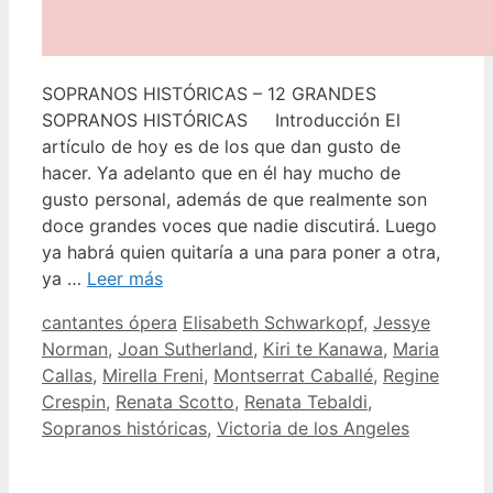
SOPRANOS HISTÓRICAS – 12 GRANDES
SOPRANOS HISTÓRICAS Introducción El
artículo de hoy es de los que dan gusto de
hacer. Ya adelanto que en él hay mucho de
gusto personal, además de que realmente son
doce grandes voces que nadie discutirá. Luego
ya habrá quien quitaría a una para poner a otra,
ya …
Leer más
Categorías
Etiquetas
cantantes ópera
Elisabeth Schwarkopf
,
Jessye
Norman
,
Joan Sutherland
,
Kiri te Kanawa
,
Maria
Callas
,
Mirella Freni
,
Montserrat Caballé
,
Regine
Crespin
,
Renata Scotto
,
Renata Tebaldi
,
Sopranos históricas
,
Victoria de los Angeles