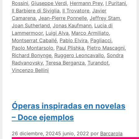
Rossini
,
Giuseppe Verdi
,
Hermann Prey
,
I Puritani
,
Il Barbiere di Siviglia
,
Il Trovatore
,
Javier
Camarena
,
Jean-Pierre Ponnelle
,
Jeffrey Stam
,
Joan Sutherland
,
Jonas Kaufmann
,
Lucia di
Lammermoor
,
Luigi Alva
,
Marco Armiliato
,
Montserrat Caballé
,
Pablo Elvira
,
Pagliacci
,
Paolo Montarsolo
,
Paul Plishka
,
Pietro Mascagni
,
Richard Bonynge
,
Ruggero Leoncavallo
,
Sondra
Radvanovsky
,
Teresa Berganza
,
Turandot
,
Vincenzo Bellini
Óperas inspiradas en novelas
– Doce ejemplos
26 diciembre, 2024
5 junio, 2022
por
Barcarola