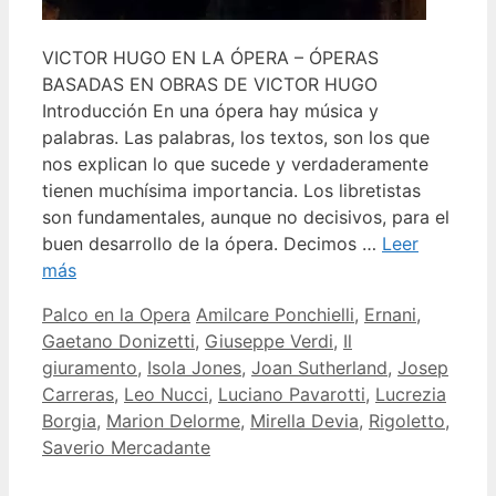
VICTOR HUGO EN LA ÓPERA – ÓPERAS
BASADAS EN OBRAS DE VICTOR HUGO
Introducción En una ópera hay música y
palabras. Las palabras, los textos, son los que
nos explican lo que sucede y verdaderamente
tienen muchísima importancia. Los libretistas
son fundamentales, aunque no decisivos, para el
buen desarrollo de la ópera. Decimos …
Leer
más
Categorías
Etiquetas
Palco en la Opera
Amilcare Ponchielli
,
Ernani
,
Gaetano Donizetti
,
Giuseppe Verdi
,
Il
giuramento
,
Isola Jones
,
Joan Sutherland
,
Josep
Carreras
,
Leo Nucci
,
Luciano Pavarotti
,
Lucrezia
Borgia
,
Marion Delorme
,
Mirella Devia
,
Rigoletto
,
Saverio Mercadante