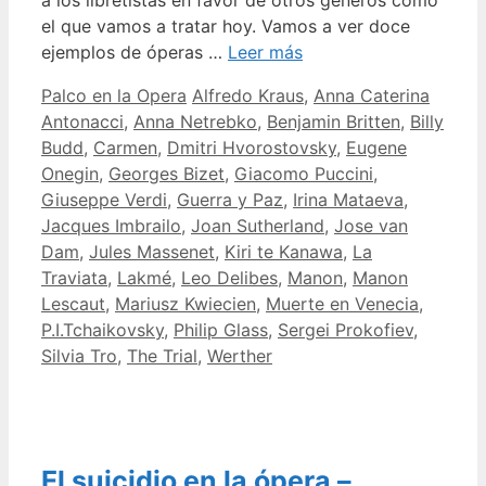
el que vamos a tratar hoy. Vamos a ver doce
ejemplos de óperas …
Leer más
Categorías
Etiquetas
Palco en la Opera
Alfredo Kraus
,
Anna Caterina
Antonacci
,
Anna Netrebko
,
Benjamin Britten
,
Billy
Budd
,
Carmen
,
Dmitri Hvorostovsky
,
Eugene
Onegin
,
Georges Bizet
,
Giacomo Puccini
,
Giuseppe Verdi
,
Guerra y Paz
,
Irina Mataeva
,
Jacques Imbrailo
,
Joan Sutherland
,
Jose van
Dam
,
Jules Massenet
,
Kiri te Kanawa
,
La
Traviata
,
Lakmé
,
Leo Delibes
,
Manon
,
Manon
Lescaut
,
Mariusz Kwiecien
,
Muerte en Venecia
,
P.I.Tchaikovsky
,
Philip Glass
,
Sergei Prokofiev
,
Silvia Tro
,
The Trial
,
Werther
El suicidio en la ópera –