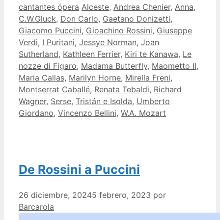
Categorías
Etiquetas
cantantes ópera
Alceste
,
Andrea Chenier
,
Anna
,
C.W.Gluck
,
Don Carlo
,
Gaetano Donizetti
,
Giacomo Puccini
,
Gioachino Rossini
,
Giuseppe
Verdi
,
I Puritani
,
Jessye Norman
,
Joan
Sutherland
,
Kathleen Ferrier
,
Kiri te Kanawa
,
Le
nozze di Figaro
,
Madama Butterfly
,
Maometto II
,
Maria Callas
,
Marilyn Horne
,
Mirella Freni
,
Montserrat Caballé
,
Renata Tebaldi
,
Richard
Wagner
,
Serse
,
Tristán e Isolda
,
Umberto
Giordano
,
Vincenzo Bellini
,
W.A. Mozart
De Rossini a Puccini
26 diciembre, 2024
5 febrero, 2023
por
Barcarola