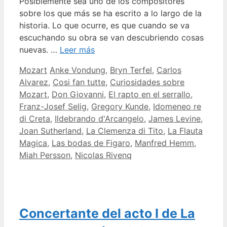
Posiblemente sea uno de los compositores
sobre los que más se ha escrito a lo largo de la
historia. Lo que ocurre, es que cuando se va
escuchando su obra se van descubriendo cosas
nuevas. …
Leer más
Categorías
Etiquetas
Mozart
Anke Vondung
,
Bryn Terfel
,
Carlos
Alvarez
,
Cosi fan tutte
,
Curiosidades sobre
Mozart
,
Don Giovanni
,
El rapto en el serrallo
,
Franz-Josef Selig
,
Gregory Kunde
,
Idomeneo re
di Creta
,
Ildebrando d'Arcangelo
,
James Levine
,
Joan Sutherland
,
La Clemenza di Tito
,
La Flauta
Magica
,
Las bodas de Figaro
,
Manfred Hemm
,
Miah Persson
,
Nicolas Rivenq
Concertante del acto I de La