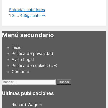
Entradas anteriores
Página
Página
Página
1
2
…
4
Siguiente
→
Menú secundario
Inicio
Política de privacidad
Aviso Legal
Política de cookies (UE)
Contacto
Buscar:
Últimas publicaciones
Richard Wagner