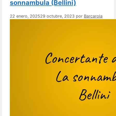
sonnambula (Bellini)
22 enero, 2025
29 octubre, 2023
por
Barcarola