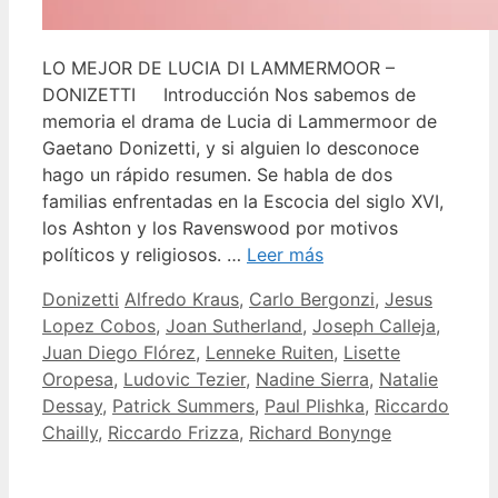
LO MEJOR DE LUCIA DI LAMMERMOOR –
DONIZETTI Introducción Nos sabemos de
memoria el drama de Lucia di Lammermoor de
Gaetano Donizetti, y si alguien lo desconoce
hago un rápido resumen. Se habla de dos
familias enfrentadas en la Escocia del siglo XVI,
los Ashton y los Ravenswood por motivos
políticos y religiosos. …
Leer más
Categorías
Etiquetas
Donizetti
Alfredo Kraus
,
Carlo Bergonzi
,
Jesus
Lopez Cobos
,
Joan Sutherland
,
Joseph Calleja
,
Juan Diego Flórez
,
Lenneke Ruiten
,
Lisette
Oropesa
,
Ludovic Tezier
,
Nadine Sierra
,
Natalie
Dessay
,
Patrick Summers
,
Paul Plishka
,
Riccardo
Chailly
,
Riccardo Frizza
,
Richard Bonynge