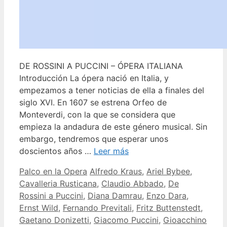
DE ROSSINI A PUCCINI – ÓPERA ITALIANA
Introducción La ópera nació en Italia, y
empezamos a tener noticias de ella a finales del
siglo XVI. En 1607 se estrena Orfeo de
Monteverdi, con la que se considera que
empieza la andadura de este género musical. Sin
embargo, tendremos que esperar unos
doscientos años …
Leer más
Categorías
Etiquetas
Palco en la Opera
Alfredo Kraus
,
Ariel Bybee
,
Cavalleria Rusticana
,
Claudio Abbado
,
De
Rossini a Puccini
,
Diana Damrau
,
Enzo Dara
,
Ernst Wild
,
Fernando Previtali
,
Fritz Buttenstedt
,
Gaetano Donizetti
,
Giacomo Puccini
,
Gioacchino