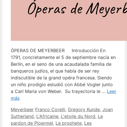
ÓPERAS DE MEYERBEER Introducción En
1791, concretamente el 5 de septiembre nacía en
Berlín, en el seno de una acaudalada familia de
banqueros judíos, el que había de ser rey
indiscutible de la grand opéra francesa. Siendo
un niño prodigio estudió con Abbé Vogler junto
a Carl Maria von Weber. Su trayectoria le …
Leer
más
Categorías
Etiquetas
Meyerbeer
Franco Corelli
,
Gregory Kunde
,
Joan
Sutherland
,
L'Africaine
,
L'etoile du Nord
,
Le
pardon de Ploermel
,
Le prophete
,
Les