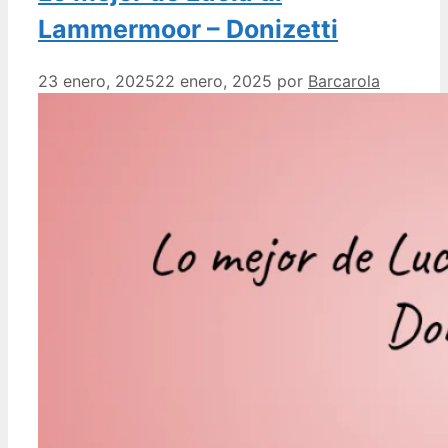
Lammermoor – Donizetti
23 enero, 2025
22 enero, 2025
por
Barcarola