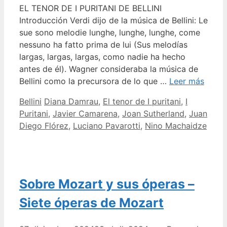
EL TENOR DE I PURITANI DE BELLINI
Introducción Verdi dijo de la música de Bellini: Le
sue sono melodie lunghe, lunghe, lunghe, come
nessuno ha fatto prima de lui (Sus melodías
largas, largas, largas, como nadie ha hecho
antes de él). Wagner consideraba la música de
Bellini como la precursora de lo que …
Leer más
Categorías
Etiquetas
Bellini
Diana Damrau
,
El tenor de I puritani
,
I
Puritani
,
Javier Camarena
,
Joan Sutherland
,
Juan
Diego Flórez
,
Luciano Pavarotti
,
Nino Machaidze
Sobre Mozart y sus óperas –
Siete óperas de Mozart