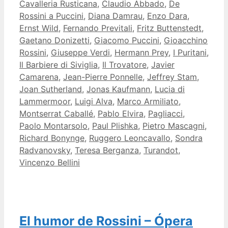
Cavalleria Rusticana
,
Claudio Abbado
,
De
Rossini a Puccini
,
Diana Damrau
,
Enzo Dara
,
Ernst Wild
,
Fernando Previtali
,
Fritz Buttenstedt
,
Gaetano Donizetti
,
Giacomo Puccini
,
Gioacchino
Rossini
,
Giuseppe Verdi
,
Hermann Prey
,
I Puritani
,
Il Barbiere di Siviglia
,
Il Trovatore
,
Javier
Camarena
,
Jean-Pierre Ponnelle
,
Jeffrey Stam
,
Joan Sutherland
,
Jonas Kaufmann
,
Lucia di
Lammermoor
,
Luigi Alva
,
Marco Armiliato
,
Montserrat Caballé
,
Pablo Elvira
,
Pagliacci
,
Paolo Montarsolo
,
Paul Plishka
,
Pietro Mascagni
,
Richard Bonynge
,
Ruggero Leoncavallo
,
Sondra
Radvanovsky
,
Teresa Berganza
,
Turandot
,
Vincenzo Bellini
El humor de Rossini – Ópera