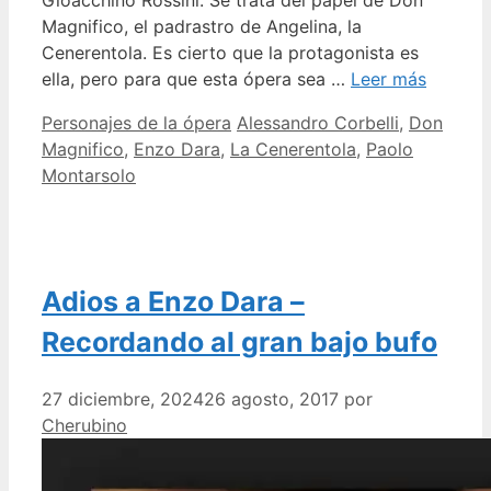
Magnifico, el padrastro de Angelina, la
Cenerentola. Es cierto que la protagonista es
ella, pero para que esta ópera sea …
Leer más
Categorías
Etiquetas
Personajes de la ópera
Alessandro Corbelli
,
Don
Magnifico
,
Enzo Dara
,
La Cenerentola
,
Paolo
Montarsolo
Adios a Enzo Dara –
Recordando al gran bajo bufo
27 diciembre, 2024
26 agosto, 2017
por
Cherubino