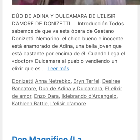
DÚO DE ADINA Y DULCAMARA DE L’ELISIR
D’AMORE DE DONIZETTI Introducción Todos
sabemos de que va esta ópera de Gaetano
Donizetti. Nemorino, el chico bueno e inocente
está enamorado de Adina, una bella joven que
está bastante por encima de él. Cuando llega el
«doctor» Dulcamara al pueblo vendiendo un
elixir que es …
Leer más
Categorías
Etiquetas
Donizetti
Anna Netrebko
,
Bryn Terfel
,
Desiree
Rancatore
,
Duo de Adina y Dulcamara
,
El elixir
de amor
,
Enzo Dara
,
Ildebrando d'Arcangelo
,
Kathleen Battle
,
L'elisir d'amore
Don Magnifico (La