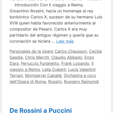
Introducción Con Il viaggio a Reims,
Gioachino Rossini, hacía un homenaje al rey
borbónico Carlos X, sucesor de su hermano Luis
XVIII quien había favorecido anteriormente al
compositor de Pesaro. Carlos X era muy
partidario del antiguo régimen y quería que su
coronación se hiciera …
Leer más
Categorías
Etiquetas
Personajes de la ópera
Carlos Chausson
,
Cecilia
Gasdia
,
Chris Merritt
,
Claudio Abbado
,
Enzo
Dara
,
Ferruccio Furlanetto
,
Frank Lopardo
,
Il
viaggio a Reims
,
Lella Cuberli
,
Lucia Valentini
Terrani
,
Montserrat Caballé
,
Orchestra e coro
dell'Opera di Roma
,
Rossini
,
Ruggero Raimondi
De Rossini a Puccini