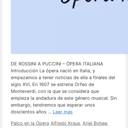
DE ROSSINI A PUCCINI – ÓPERA ITALIANA
Introducción La ópera nació en Italia, y
empezamos a tener noticias de ella a finales del
siglo XVI. En 1607 se estrena Orfeo de
Monteverdi, con la que se considera que
empieza la andadura de este género musical. Sin
embargo, tendremos que esperar unos
doscientos años …
Leer más
Categorías
Etiquetas
Palco en la Opera
Alfredo Kraus
,
Ariel Bybee
,