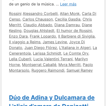
de un genio de la música. …
Leer más
Categorías
Etiquetas
Rossini
Alessandro Corbelli
,
Allan Monk
,
Carla Di
Censo
,
Carlos Chausson
,
Cecilia Gasdia
,
Chris
Merritt
,
Claudio Abbado
,
Diana Damrau
,
Diane
Kesling
,
Douglas Ahlstedt
,
El humor de Rossini
,
Enzo Dara
,
Frank Lopardo
,
Il Barbiere di Siviglia
,
Il viaggio a Reims
,
James Levine
,
Joyce Di
Donato
,
Juan Diego Flórez
,
L'Italiana in Algeri
,
La
Cenerentola
,
Larissa Schmidt
,
Le Comte Ory
,
Lella Cuberli
,
Lucia Valentini Terrani
,
Marilyn
Horne
,
Montserrat Caballé
,
Myra Merritt
,
Paolo
Montarsolo
,
Ruggero Raimondi
,
Samuel Ramey
Dúo de Adina y Dulcamara de