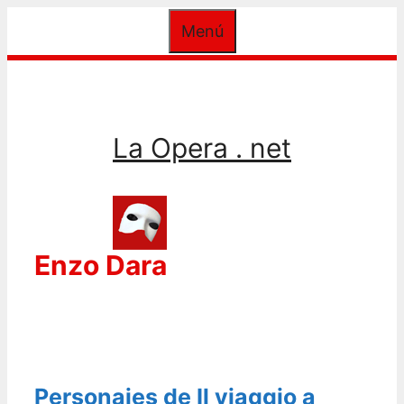
Saltar
Menú
al
contenido
La Opera . net
Enzo Dara
Personajes de Il viaggio a