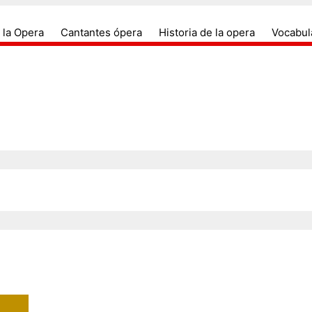
antes de opera, compositores, arias, duos, coros, dir
Todo sobre el mundo de la ópera y s
 la Opera
Cantantes ópera
Historia de la opera
Vocabul