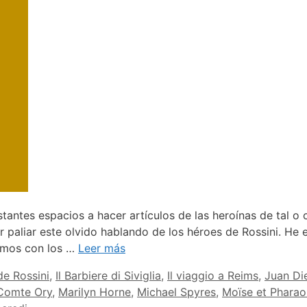
s espacios a hacer artículos de las heroínas de tal o c
 paliar este olvido hablando de los héroes de Rossini. He e
emos con los …
Leer más
e Rossini
,
Il Barbiere di Siviglia
,
Il viaggio a Reims
,
Juan Di
Comte Ory
,
Marilyn Horne
,
Michael Spyres
,
Moïse et Pharao