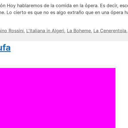
y hablaremos de la comida en la ópera. Es decir, esce
me. Lo cierto es que no es algo extraño que en una ópera 
ino Rossini
,
L'Italiana in Algeri
,
La Boheme
,
La Cenerentola
ufa