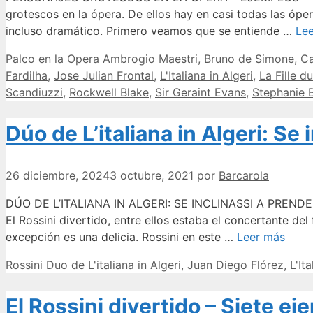
grotescos en la ópera. De ellos hay en casi todas las óp
incluso dramático. Primero veamos que se entiende …
Le
Categorías
Etiquetas
Palco en la Opera
Ambrogio Maestri
,
Bruno de Simone
,
Ca
Fardilha
,
Jose Julian Frontal
,
L'Italiana in Algeri
,
La Fille d
Scandiuzzi
,
Rockwell Blake
,
Sir Geraint Evans
,
Stephanie 
Dúo de L’italiana in Algeri: Se
26 diciembre, 2024
3 octubre, 2021
por
Barcarola
DÚO DE L’ITALIANA IN ALGERI: SE INCLINASSI A PREND
El Rossini divertido, entre ellos estaba el concertante del f
excepción es una delicia. Rossini en este …
Leer más
Categorías
Etiquetas
Rossini
Duo de L'italiana in Algeri
,
Juan Diego Flórez
,
L'It
El Rossini divertido – Siete ej