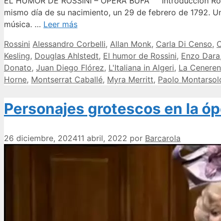
EL HUMOR DE ROSSINI – ÓPERA BUFA Introducción Rossini t
mismo día de su nacimiento, un 29 de febrero de 1792. Un
música. …
Leer más
Categorías
Etiquetas
Rossini
Alessandro Corbelli
,
Allan Monk
,
Carla Di Censo
,
C
Kesling
,
Douglas Ahlstedt
,
El humor de Rossini
,
Enzo Dara
Donato
,
Juan Diego Flórez
,
L'Italiana in Algeri
,
La Ceneren
Horne
,
Montserrat Caballé
,
Myra Merritt
,
Paolo Montarsol
Personajes grotescos en la óp
26 diciembre, 2024
11 abril, 2022
por
Barcarola