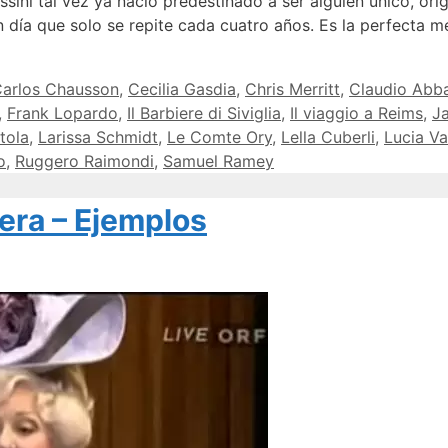
al vez ya nació predestinado a ser alguien único, origin
 día que solo se repite cada cuatro años. Es la perfecta m
arlos Chausson
,
Cecilia Gasdia
,
Chris Merritt
,
Claudio Abb
,
Frank Lopardo
,
Il Barbiere di Siviglia
,
Il viaggio a Reims
,
J
tola
,
Larissa Schmidt
,
Le Comte Ory
,
Lella Cuberli
,
Lucia Va
o
,
Ruggero Raimondi
,
Samuel Ramey
era – Ejemplos