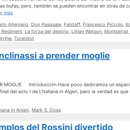
eras bufas, pero, también se pueden encontrar en otras de 
er más
rlo Allemano
,
Don Pasquale
,
Falstaff
,
Francesco Piccolo
,
I
u Regiment
,
La forza del destino
,
Lillian Watson
,
Montserrat 
Blythe
,
Turandot
 inclinassi a prender moglie
ER MOGLIE Introducción Hace poco dedicamos un espaci
inal del acto I de L’italiana in Algeri, pero la verdad es que
aliana in Algeri
,
Mark S. Doss
emplos del Rossini divertido