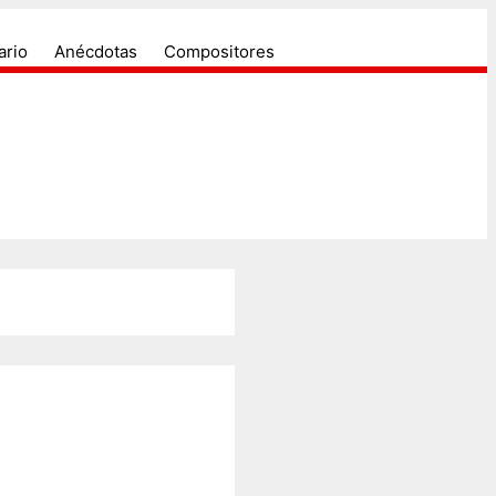
ectores....
u historia.
ario
Anécdotas
Compositores