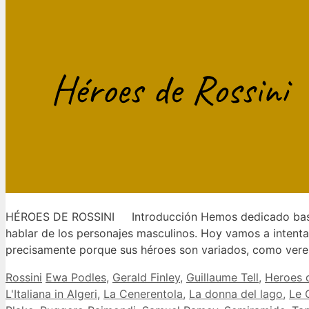
HÉROES DE ROSSINI Introducción Hemos dedicado bastante
hablar de los personajes masculinos. Hoy vamos a intentar
precisamente porque sus héroes son variados, como ver
Categorías
Etiquetas
Rossini
Ewa Podles
,
Gerald Finley
,
Guillaume Tell
,
Heroes d
L'Italiana in Algeri
,
La Cenerentola
,
La donna del lago
,
Le 