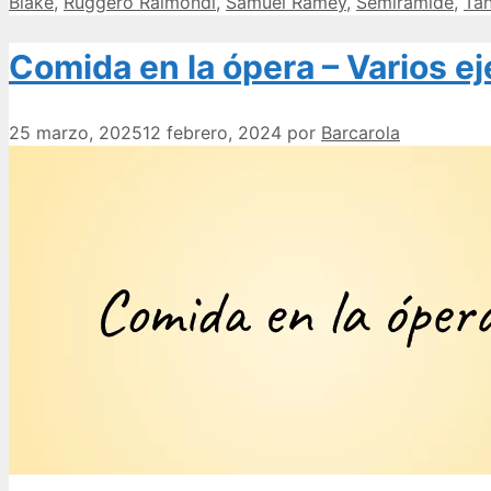
Blake
,
Ruggero Raimondi
,
Samuel Ramey
,
Semiramide
,
Tan
Comida en la ópera – Varios e
25 marzo, 2025
12 febrero, 2024
por
Barcarola