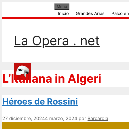
Blog de ópera, noticias, argumentos, cant
Saltar
Menú
al
Inicio
Grandes Arias
Palco en
contenido
La Opera . net
L’Italiana in Algeri
Héroes de Rossini
27 diciembre, 2024
4 marzo, 2024
por
Barcarola