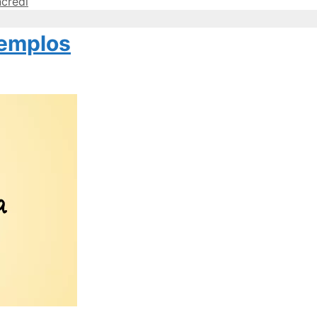
credi
jemplos