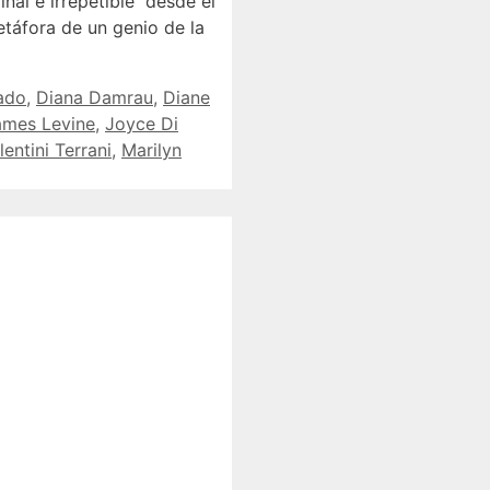
al e irrepetible desde el
etáfora de un genio de la
ado
,
Diana Damrau
,
Diane
ames Levine
,
Joyce Di
lentini Terrani
,
Marilyn