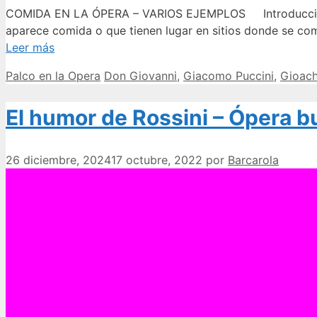
COMIDA EN LA ÓPERA – VARIOS EJEMPLOS Introducción Ho
aparece comida o que tienen lugar en sitios donde se co
Leer más
Categorías
Etiquetas
Palco en la Opera
Don Giovanni
,
Giacomo Puccini
,
Gioach
El humor de Rossini – Ópera b
26 diciembre, 2024
17 octubre, 2022
por
Barcarola