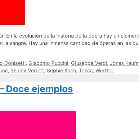
a evolución de la historia de la ópera hay un elemento
e: la sangre. Hay una inmensa cantidad de óperas en las q
o Donizetti
,
Giacomo Puccini
,
Giuseppe Verdi
,
Jonas Kauf
omé
,
Shirley Verrett
,
Sophie Koch
,
Tosca
,
Werther
 – Doce ejemplos