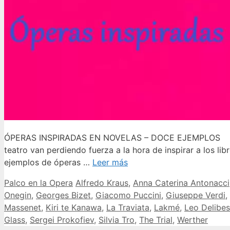
ÓPERAS INSPIRADAS EN NOVELAS – DOCE EJEMPLOS Introdu
teatro van perdiendo fuerza a la hora de inspirar a los l
ejemplos de óperas …
Leer más
Categorías
Etiquetas
Palco en la Opera
Alfredo Kraus
,
Anna Caterina Antonacci
Onegin
,
Georges Bizet
,
Giacomo Puccini
,
Giuseppe Verdi
,
Massenet
,
Kiri te Kanawa
,
La Traviata
,
Lakmé
,
Leo Delibes
Glass
,
Sergei Prokofiev
,
Silvia Tro
,
The Trial
,
Werther