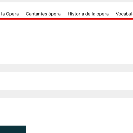
antes de opera, compositores, arias, duos, coros, dir
Todo sobre el mundo de la ópera y s
 la Opera
Cantantes ópera
Historia de la opera
Vocabul