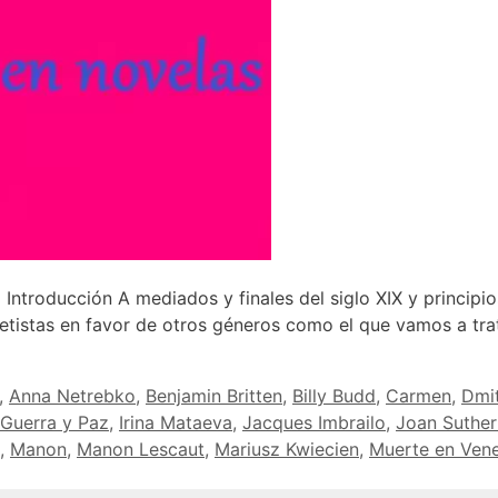
cción A mediados y finales del siglo XIX y principios 
ibretistas en favor de otros géneros como el que vamos a tr
,
Anna Netrebko
,
Benjamin Britten
,
Billy Budd
,
Carmen
,
Dmit
Guerra y Paz
,
Irina Mataeva
,
Jacques Imbrailo
,
Joan Suther
,
Manon
,
Manon Lescaut
,
Mariusz Kwiecien
,
Muerte en Ven