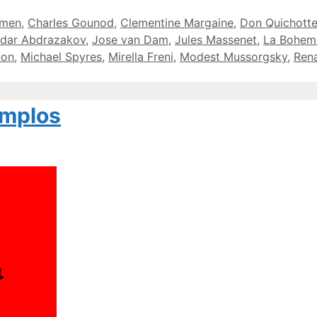
rmen
,
Charles Gounod
,
Clementine Margaine
,
Don Quichott
Ildar Abdrazakov
,
Jose van Dam
,
Jules Massenet
,
La Bohem
on
,
Michael Spyres
,
Mirella Freni
,
Modest Mussorgsky
,
Ren
emplos