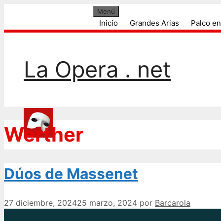
Blog de ópera, noticias, argumentos, cant
Saltar
Menú
al
Inicio
Grandes Arias
Palco en
contenido
La Opera . net
Werther
Dúos de Massenet
27 diciembre, 2024
25 marzo, 2024
por
Barcarola