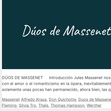
DÚOS DE MASSENET Introducción Jules Massenet nos vue
con el amor o el romanticismo en la ópera, inevitablemen
solamente unas pocas han permanecido, ahora bien, las 
Categorías
Etiquetas
Massenet
Alfredo Kraus
,
Don Quichotte
,
Duos de Massene
Fleming
,
Silvia Tro
,
Thaïs
,
Thomas Hampson
,
Werther