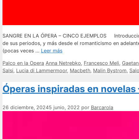
SANGRE EN LA ÓPERA – CINCO EJEMPLOS Introducción En l
de sus periodos, y más desde el romanticismo en adelant
(pocas veces …
Leer más
Categorías
Etiquetas
Palco en la Opera
Anna Netrebko
,
Francesco Meli
,
Gaetan
Salsi
,
Lucia di Lammermoor
,
Macbeth
,
Malin Bystrom
,
Sal
Óperas inspiradas en novelas
26 diciembre, 2024
5 junio, 2022
por
Barcarola