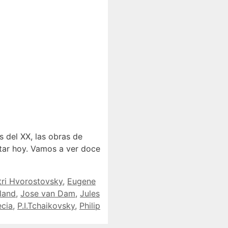
del XX, las obras de
atar hoy. Vamos a ver doce
ri Hvorostovsky
,
Eugene
land
,
Jose van Dam
,
Jules
ecia
,
P.I.Tchaikovsky
,
Philip