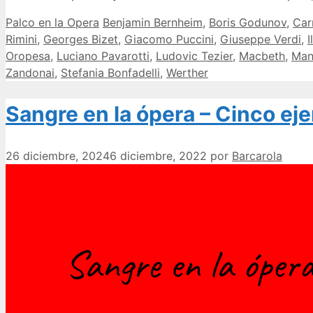
Categorías
Etiquetas
Palco en la Opera
Benjamin Bernheim
,
Boris Godunov
,
Ca
Rimini
,
Georges Bizet
,
Giacomo Puccini
,
Giuseppe Verdi
,
Oropesa
,
Luciano Pavarotti
,
Ludovic Tezier
,
Macbeth
,
Man
Zandonai
,
Stefania Bonfadelli
,
Werther
Sangre en la ópera – Cinco ej
26 diciembre, 2024
6 diciembre, 2022
por
Barcarola