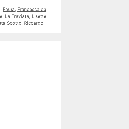
e
,
Faust
,
Francesca da
e
,
La Traviata
,
Lisette
ata Scotto
,
Riccardo