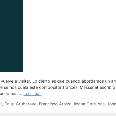
lve a visitar. Lo cierto es que cuando abordamos un ar
te se nos cuela este compositor francés. Massenet escribió
que lo han …
Leer más
t
,
Edita Gruberova
,
Francisco Araiza
,
Ileana Cotrubas
,
Jos