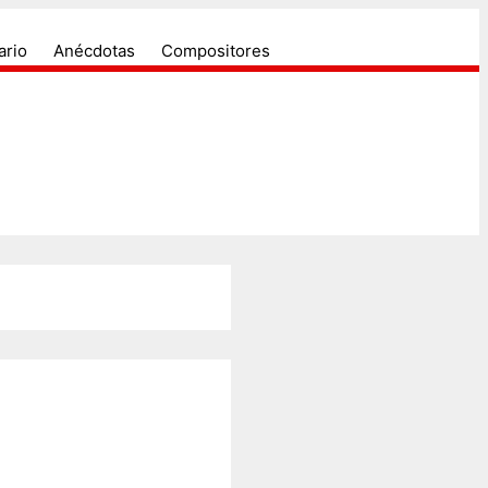
ectores....
u historia.
ario
Anécdotas
Compositores