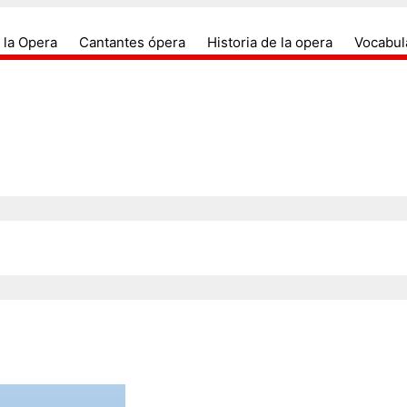
antes de opera, compositores, arias, duos, coros, dir
Todo sobre el mundo de la ópera y s
 la Opera
Cantantes ópera
Historia de la opera
Vocabul