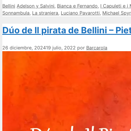
Categorías
Etiquetas
Bellini
Adelson y Salvini
,
Bianca e Fernando
,
I Capuleti e i
Sonnambula
,
La straniera
,
Luciano Pavarotti
,
Michael Spy
Dúo de Il pirata de Bellini – Pi
26 diciembre, 2024
19 julio, 2022
por
Barcarola