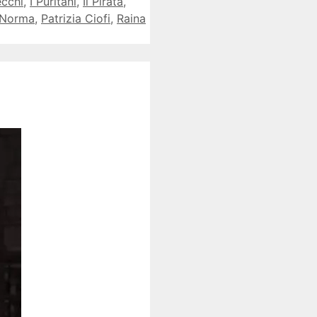
ecchi
,
I Puritani
,
Il Pirata
,
Norma
,
Patrizia Ciofi
,
Raina