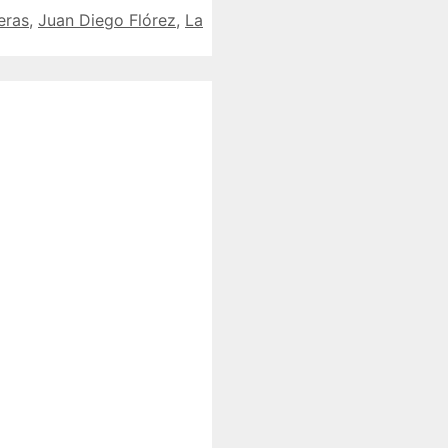
eras
,
Juan Diego Flórez
,
La