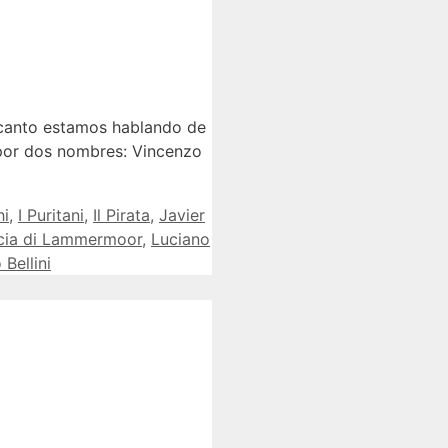
anto estamos hablando de
 por dos nombres: Vincenzo
hi
,
I Puritani
,
Il Pirata
,
Javier
cia di Lammermoor
,
Luciano
Bellini