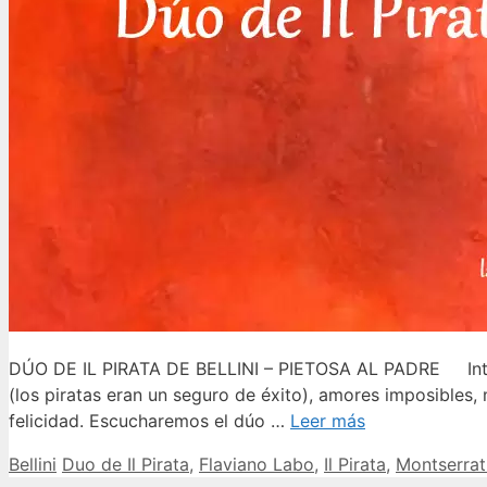
DÚO DE IL PIRATA DE BELLINI – PIETOSA AL PADRE Intro
(los piratas eran un seguro de éxito), amores imposibles,
felicidad. Escucharemos el dúo …
Leer más
Categorías
Etiquetas
Bellini
Duo de Il Pirata
,
Flaviano Labo
,
Il Pirata
,
Montserrat