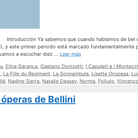
Introducción Ya sabemos que cuando hablamos de bel c
90), y este primer periodo está marcado fundamentalmente
y vamos a escuchar diez …
Leer más
au
,
Elina Garanca
,
Gaetano Donizetti
,
I Capuleti e i Montecc
a
,
La Fille du Regiment
,
La Sonnambula
,
Lisette Oropesa
,
Lu
llé
,
Nadine Sierra
,
Natalie Dessay
,
Norma
,
Poliuto
,
Vincenzo 
 óperas de Bellini