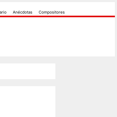
ectores....
u historia.
ario
Anécdotas
Compositores