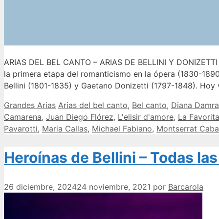
ARIAS DEL BEL CANTO – ARIAS DE BELLINI Y DONIZETTI 
la primera etapa del romanticismo en la ópera (1830-18
Bellini (1801-1835) y Gaetano Donizetti (1797-1848). Ho
Categorías
Etiquetas
Grandes Arias
Arias del bel canto
,
Bel canto
,
Diana Damr
Camarena
,
Juan Diego Flórez
,
L'elisir d'amore
,
La Favorit
Pavarotti
,
Maria Callas
,
Michael Fabiano
,
Montserrat Caba
Heroínas de Bellini – Todas las
26 diciembre, 2024
24 noviembre, 2021
por
Barcarola