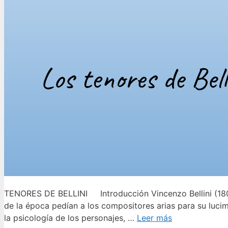
TENORES DE BELLINI Introducción Vincenzo Bellini (1801
de la época pedían a los compositores arias para su luci
la psicología de los personajes, …
Leer más