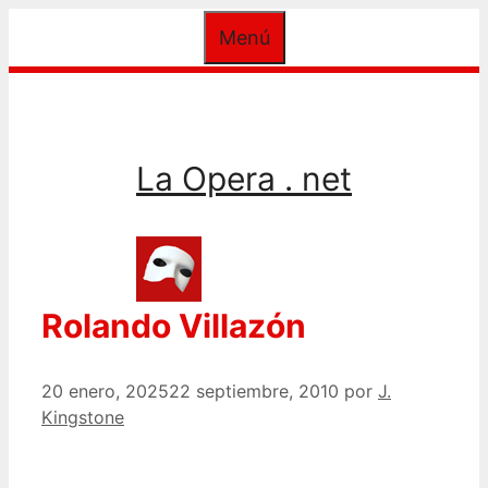
Saltar
Menú
al
contenido
La Opera . net
Rolando Villazón
20 enero, 2025
22 septiembre, 2010
por
J.
Kingstone