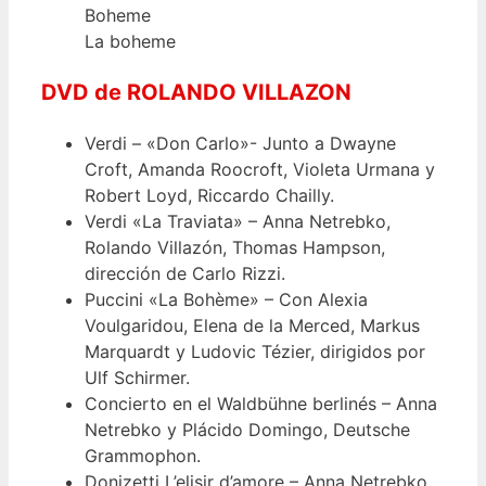
La boheme
DVD de ROLANDO VILLAZON
Verdi – «Don Carlo»- Junto a Dwayne
Croft, Amanda Roocroft, Violeta Urmana y
Robert Loyd, Riccardo Chailly.
Verdi «La Traviata» – Anna Netrebko,
Rolando Villazón, Thomas Hampson,
dirección de Carlo Rizzi.
Puccini «La Bohème» – Con Alexia
Voulgaridou, Elena de la Merced, Markus
Marquardt y Ludovic Tézier, dirigidos por
Ulf Schirmer.
Concierto en el Waldbühne berlinés – Anna
Netrebko y Plácido Domingo, Deutsche
Grammophon.
Donizetti L’elisir d’amore – Anna Netrebko,