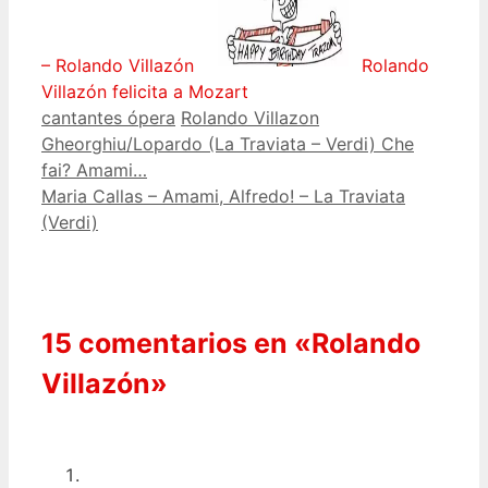
– Rolando Villazón
Rolando
Villazón felicita a Mozart
Categorías
Etiquetas
cantantes ópera
Rolando Villazon
Gheorghiu/Lopardo (La Traviata – Verdi) Che
fai? Amami…
Maria Callas – Amami, Alfredo! – La Traviata
(Verdi)
15 comentarios en «Rolando
Villazón»