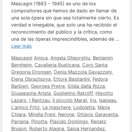
Mascagni (1863 – 1945) es uno de los
compositores que hemos de dado en llamar de
una sola ópera sin que sea totalmente cierto. Es
verdad e innegable, que solo una ha recibido el
reconocimiento del público y la crítica, como
una de las óperas imprescindibles, además de …
Leer más
Categorías
Etiquetas
Mascagni
Amica
,
Angela Gheorghiu
,
Benjamin
Bernheim
,
Cavalleria Rusticana
,
Coro Santa
Gregoria Drongen
,
Denia Mazzola Gavazzeni
,
Elena Obraztsova
,
Ettore Bastianini
,
Fedora
Barbieri
,
Georges Pretre
,
Gilda dalla Rizza
,
Giuseppina Arista
,
Guglielmo Ratcliff
,
Hipolito
Lazaro
,
I Rantzau
,
Il piccolo Marat
,
Iris
,
Isabeau
,
L'amico Fritz
,
Le maschere
,
Lodoletta
,
Maria
Chiara
,
Mirella Freni
,
Nerone
,
Ottavio Garaventa
,
Parisina
,
Pinotta
,
Placido Domingo
,
Renato
Bruson
,
Roberto Alagna
,
Saioa Hernandez
,