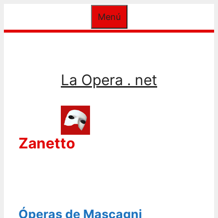
Saltar
Menú
al
contenido
La Opera . net
Zanetto
Óperas de Mascagni