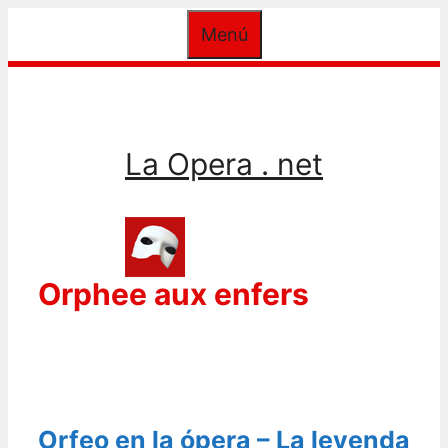
Saltar
Menú
al
contenido
La Opera . net
Orphee aux enfers
Orfeo en la ópera – La leyenda