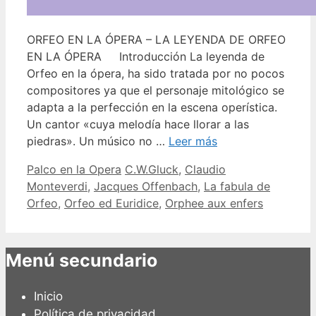
ORFEO EN LA ÓPERA – LA LEYENDA DE ORFEO
EN LA ÓPERA Introducción La leyenda de
Orfeo en la ópera, ha sido tratada por no pocos
compositores ya que el personaje mitológico se
adapta a la perfección en la escena operística.
Un cantor «cuya melodía hace llorar a las
piedras». Un músico no …
Leer más
Categorías
Etiquetas
Palco en la Opera
C.W.Gluck
,
Claudio
Monteverdi
,
Jacques Offenbach
,
La fabula de
Orfeo
,
Orfeo ed Euridice
,
Orphee aux enfers
Menú secundario
Inicio
Política de privacidad