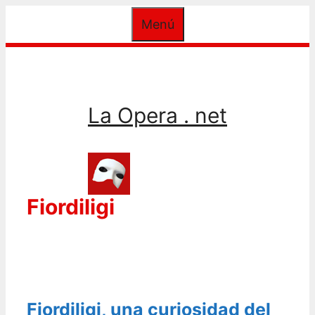
Saltar
Menú
al
contenido
La Opera . net
Fiordiligi
Fiordiligi, una curiosidad del