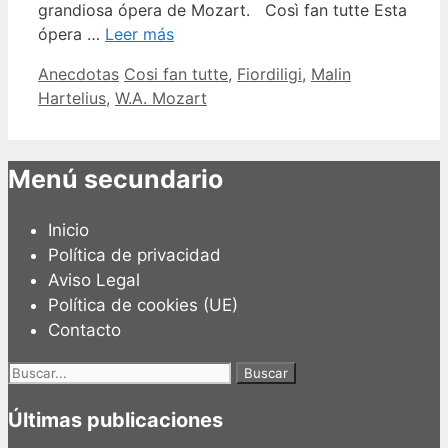
grandiosa ópera de Mozart. Così fan tutte Esta
ópera …
Leer más
Categorías
Etiquetas
Anecdotas
Cosi fan tutte
,
Fiordiligi
,
Malin
Hartelius
,
W.A. Mozart
Menú secundario
Inicio
Política de privacidad
Aviso Legal
Política de cookies (UE)
Contacto
Buscar:
Últimas publicaciones