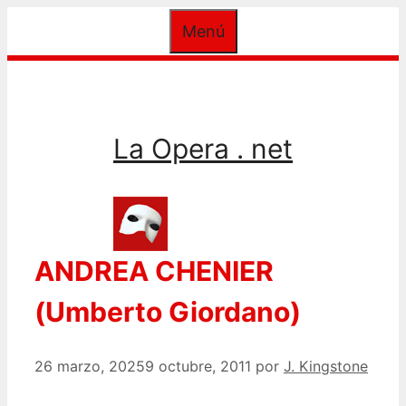
Saltar
Menú
al
contenido
La Opera . net
ANDREA CHENIER
(Umberto Giordano)
26 marzo, 2025
9 octubre, 2011
por
J. Kingstone