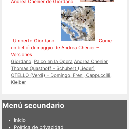
Andrea Chénier de Giordano
Umberto Giordano
Come
un bel dì di maggio de Andrea Chénier –
Versiones
Categorías
Etiquetas
Giordano
,
Palco en la Opera
Andrea Chenier
Thomas Quasthoff – Schubert (Lieder)
OTELLO (Verdi) – Domingo, Freni, Cappuccilli,
Kleiber
Menú secundario
Inicio
Política de privacidad